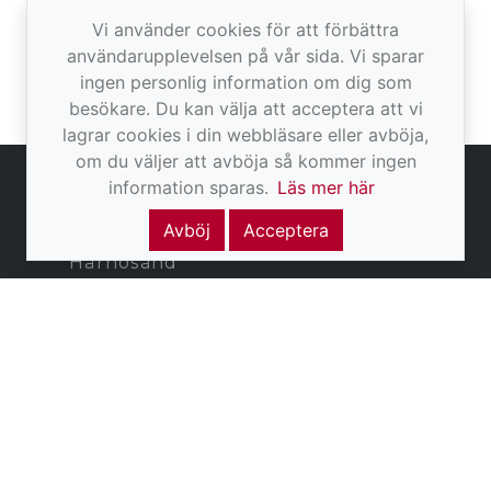
Vi använder cookies för att förbättra
Fråga mig om:
användarupplevelsen på vår sida. Vi sparar
Sak och skadeförsäkring
ingen personlig information om dig som
besökare. Du kan välja att acceptera att vi
lagrar cookies i din webbläsare eller avböja,
om du väljer att avböja så kommer ingen
information sparas.
Läs mer här
Våra kontor
Avböj
Acceptera
Härnösand
0611 - 202 70
Varvsgatan 10
871 45 Härnösand
Sundsvall
060-12 57 70
Skönsbergsvägen 63